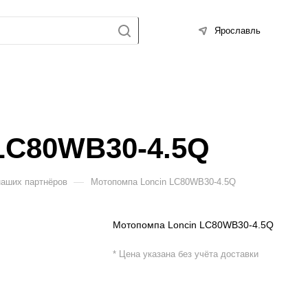
Ярославль
LC80WB30-4.5Q
—
наших партнёров
Мотопомпа Loncin LC80WB30-4.5Q
Мотопомпа Loncin LC80WB30-4.5Q
* Цена указана без учёта доставки