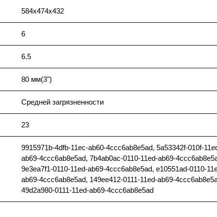
584х474х432
6
6.5
80 мм(3")
Средней загрязненности
23
9915971b-4dfb-11ec-ab60-4ccc6ab8e5ad, 5a53342f-010f-11e
ab69-4ccc6ab8e5ad, 7b4ab0ac-0110-11ed-ab69-4ccc6ab8e5
9e3ea7f1-0110-11ed-ab69-4ccc6ab8e5ad, e10551ad-0110-11
ab69-4ccc6ab8e5ad, 149ee412-0111-11ed-ab69-4ccc6ab8e5a
49d2a980-0111-11ed-ab69-4ccc6ab8e5ad