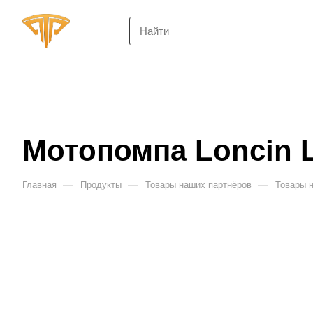
Мотопомпа Loncin 
—
—
—
Главная
Продукты
Товары наших партнёров
Товары 