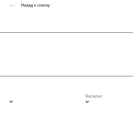
Назад к списку
Подписывайтесь
на новости и акц
Компания
Каталог
О нас
Мотобуксировщики
Производство
Мототехника
Вакансии
Автоприцепы