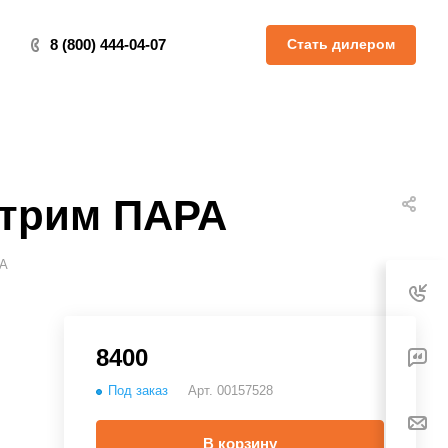
Стать дилером
8 (800) 444-04-07
стрим ПАРА
РА
8400
Под заказ
Арт.
00157528
В корзину