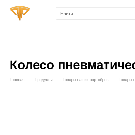
Колесо пневматичес
—
—
—
Главная
Продукты
Товары наших партнёров
Товары 