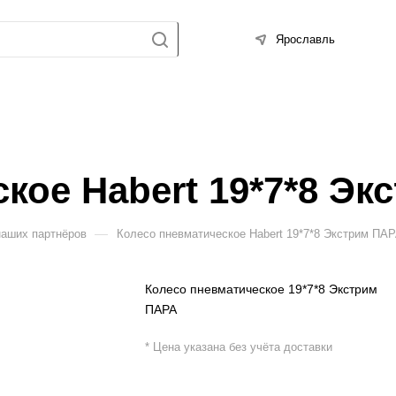
Ярославль
кое Habert 19*7*8 Эк
—
наших партнёров
Колесо пневматическое Habert 19*7*8 Экстрим ПА
Колесо пневматическое 19*7*8 Экстрим
ПАРА
* Цена указана без учёта доставки