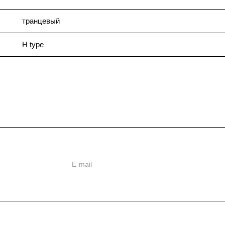
транцевый
H type
ии