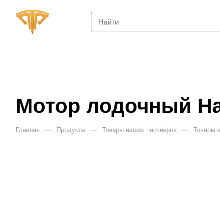
Мотор лодочный Hab
—
—
—
Главная
Продукты
Товары наших партнёров
Товары 