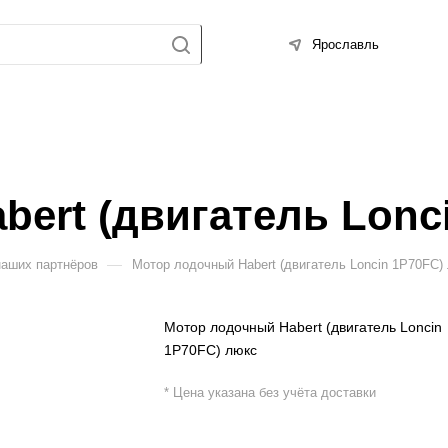
Ярославль
ert (двигатель Lonc
—
наших партнёров
Мотор лодочный Habert (двигатель Loncin 1P70FC)
Мотор лодочный Habert (двигатель Loncin
1P70FC) люкс
* Цена указана без учёта доставки