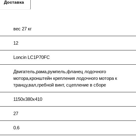
Доставка
вес 27 кг
12
Loncin LC1P70FC
Двигатель,рама,румпель,фланец лодочного
мотора,кронштейн крепления лодочного мотора к
транцу,вал,гребной винт, сцепление в сборе
1150х380х410
27
0.6