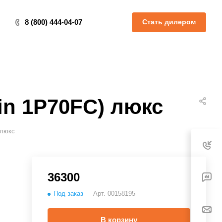
Стать дилером
8 (800) 444-04-07
in 1P70FC) люкс
 люкс
36300
Под заказ
Арт.
00158195
В корзину