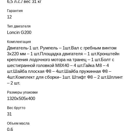
6,5 л.с./ вес 31 кг
Гарантия
12
Тип двигателя
Loncin G200
Комплектация
Двигатель-1 шт. Румпель – 1шт.Вал с гребным винтом
3х220 мм – 1 шт.Площадка двигателя – 1 шт.Кронштейн
крепления лодочного мотора на транец – 1 шт.Болт с
шестигранной головкой M8X40 – 4 шт.Гайка М8 – 4
шт.Шайба плоская Ф8 – 4шт.Шайба пружинная Ф8 –
4шт.Комплект для сборки– 1шт. Штифт Ф8 – 2 шт.Шплинт
– 2 шт.
Размеры упаковки
1320х505х400
Вес брутто
31
Объем масла
0.6