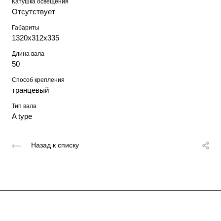
Катушка освещения
Отсутствует
Габариты
1320х312х335
Длина вала
50
Способ крепления
транцевый
Тип вала
A type
Назад к списку
Подписывайтесь
на новости и акции