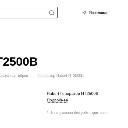
Ярославль
T2500B
—
наших партнёров
Генератор Habert HT2500B
Habert Генератор HT2500B
Подробнее
* Цена указана без учёта доставки