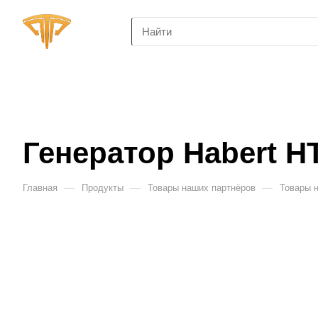
Генератор Habert H
—
—
—
Главная
Продукты
Товары наших партнёров
Товары 