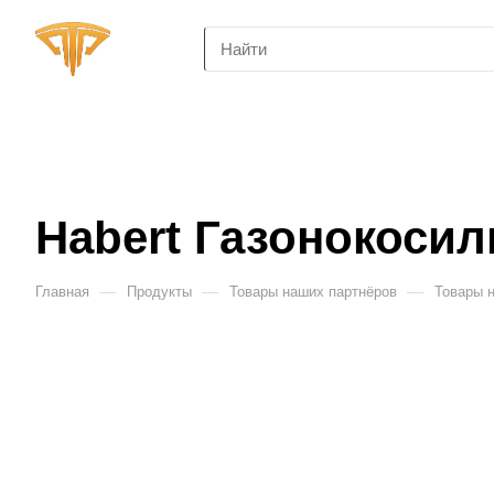
Habert Газонокосил
—
—
—
Главная
Продукты
Товары наших партнёров
Товары 