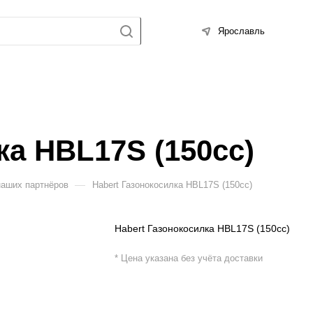
Ярославль
ка HBL17S (150cc)
—
наших партнёров
Habert Газонокосилка HBL17S (150cc)
Habert Газонокосилка HBL17S (150cc)
* Цена указана без учёта доставки