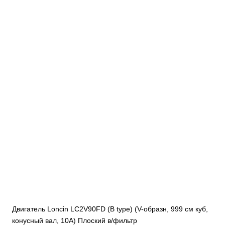
Двигатель Loncin LC2V90FD (B type) (V-образн, 999 см куб,
конусный вал, 10А) Плоский в/фильтр