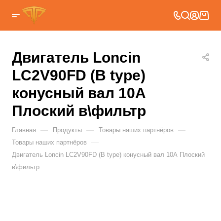
Двигатель Loncin
LC2V90FD (B type)
конусный вал 10А
Плоский в\фильтр
—
—
—
Главная
Продукты
Товары наших партнёров
—
Товары наших партнёров
Двигатель Loncin LC2V90FD (B type) конусный вал 10А Плоский
в\фильтр