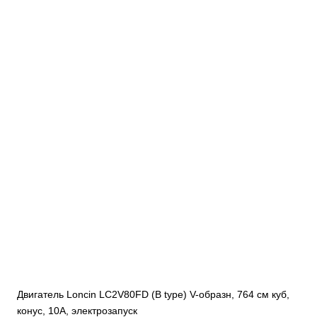
Двигатель Loncin LC2V80FD (B type) V-образн, 764 см куб,
конус, 10А, электрозапуск