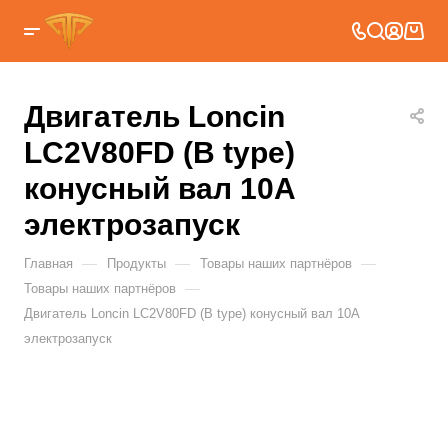
Двигатель Loncin
LC2V80FD (B type)
конусный вал 10А
электрозапуск
—
—
—
Главная
Продукты
Товары наших партнёров
—
Товары наших партнёров
Двигатель Loncin LC2V80FD (B type) конусный вал 10А
электрозапуск