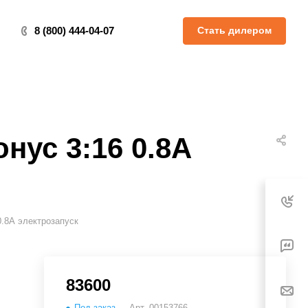
Стать дилером
8 (800) 444-04-07
нус 3:16 0.8А
0.8А электрозапуск
83600
Под заказ
Арт.
00153766