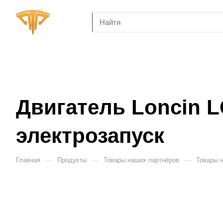
Двигатель Loncin LC
электрозапуск
—
—
—
Главная
Продукты
Товары наших партнёров
Товары 