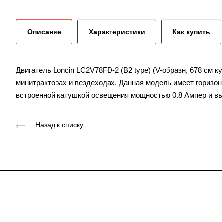
Описание
Характеристики
Как купить
Двигатель Loncin LC2V78FD-2 (B2 type) (V-образн, 678 см ку
минитракторах и вездеходах. Данная модель имеет горизо
встроенной катушкой освещения мощностью 0.8 Ампер и 
Назад к списку
Подписывайтесь
на новости и акц