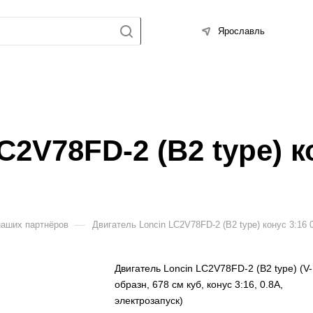
Ярославль
2V78FD-2 (B2 type) ко
—
наших партнёров
Двигатель Loncin LC2V78FD-2 (B2 type) конус 3:16 
Двигатель Loncin LC2V78FD-2 (B2 type) (V-
образн, 678 см куб, конус 3:16, 0.8А,
электрозапуск)