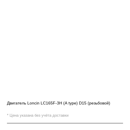
Двигатель Loncin LC165F-3H (A type) D15 (резьбовой)
* Цена указана без учёта доставки