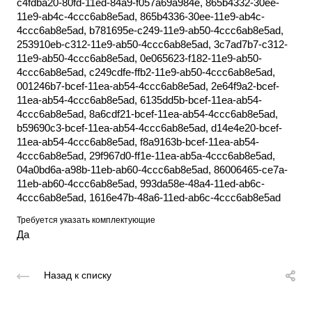
c4fdba20-80fd-11ed-84a9-f057a69a984e, 865b4332-30ee-
11e9-ab4c-4ccc6ab8e5ad, 865b4336-30ee-11e9-ab4c-
4ccc6ab8e5ad, b781695e-c249-11e9-ab50-4ccc6ab8e5ad,
253910eb-c312-11e9-ab50-4ccc6ab8e5ad, 3c7ad7b7-c312-
11e9-ab50-4ccc6ab8e5ad, 0e065623-f182-11e9-ab50-
4ccc6ab8e5ad, c249cdfe-ffb2-11e9-ab50-4ccc6ab8e5ad,
001246b7-bcef-11ea-ab54-4ccc6ab8e5ad, 2e64f9a2-bcef-
11ea-ab54-4ccc6ab8e5ad, 6135dd5b-bcef-11ea-ab54-
4ccc6ab8e5ad, 8a6cdf21-bcef-11ea-ab54-4ccc6ab8e5ad,
b59690c3-bcef-11ea-ab54-4ccc6ab8e5ad, d14e4e20-bcef-
11ea-ab54-4ccc6ab8e5ad, f8a9163b-bcef-11ea-ab54-
4ccc6ab8e5ad, 29f967d0-ff1e-11ea-ab5a-4ccc6ab8e5ad,
04a0bd6a-a98b-11eb-ab60-4ccc6ab8e5ad, 86006465-ce7a-
11eb-ab60-4ccc6ab8e5ad, 993da58e-48a4-11ed-ab6c-
4ccc6ab8e5ad, 1616e47b-48a6-11ed-ab6c-4ccc6ab8e5ad
Требуется указать комплектующие
Да
Назад к списку