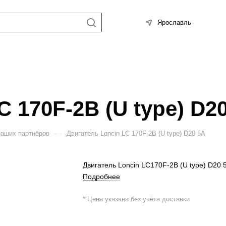
Ярославль
 170F-2B (U type) D2
—
наших партнёров
Двигатель Loncin LC 170F-2B (U type) D20 5А
Двигатель Loncin LC170F-2B (U type) D20 
Подробнее
* Цена указана без учёта доставки