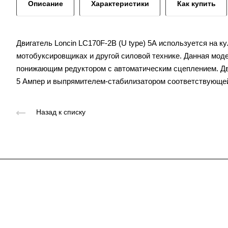
Описание
Характеристики
Как купить
Двигатель Loncin LC170F-2B (U type) 5А используется на к
мотобуксировщиках и другой силовой технике. Данная мод
понижающим редуктором с автоматическим сцеплением. Д
5 Ампер и выпрямителем-стабилизатором соответствующе
Назад к списку
Подписывайтесь
на новости и акц