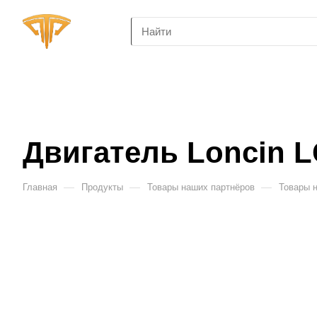
Двигатель Loncin LC
—
—
—
Главная
Продукты
Товары наших партнёров
Товары 