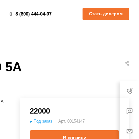
Стать дилером
8 (800) 444-04-07
0 5А
5А
22000
Под заказ
Арт.
00154147
В корзину