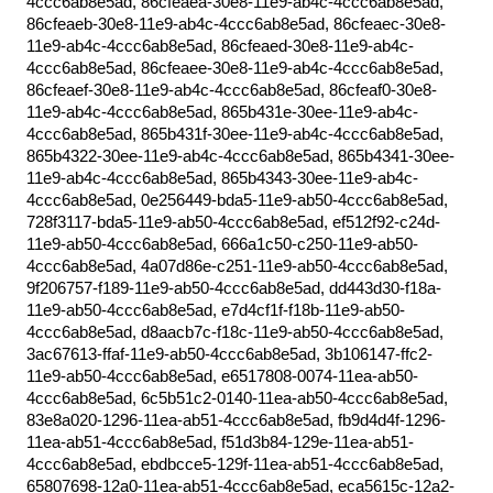
4ccc6ab8e5ad, 86cfeaea-30e8-11e9-ab4c-4ccc6ab8e5ad,
86cfeaeb-30e8-11e9-ab4c-4ccc6ab8e5ad, 86cfeaec-30e8-
11e9-ab4c-4ccc6ab8e5ad, 86cfeaed-30e8-11e9-ab4c-
4ccc6ab8e5ad, 86cfeaee-30e8-11e9-ab4c-4ccc6ab8e5ad,
86cfeaef-30e8-11e9-ab4c-4ccc6ab8e5ad, 86cfeaf0-30e8-
11e9-ab4c-4ccc6ab8e5ad, 865b431e-30ee-11e9-ab4c-
4ccc6ab8e5ad, 865b431f-30ee-11e9-ab4c-4ccc6ab8e5ad,
865b4322-30ee-11e9-ab4c-4ccc6ab8e5ad, 865b4341-30ee-
11e9-ab4c-4ccc6ab8e5ad, 865b4343-30ee-11e9-ab4c-
4ccc6ab8e5ad, 0e256449-bda5-11e9-ab50-4ccc6ab8e5ad,
728f3117-bda5-11e9-ab50-4ccc6ab8e5ad, ef512f92-c24d-
11e9-ab50-4ccc6ab8e5ad, 666a1c50-c250-11e9-ab50-
4ccc6ab8e5ad, 4a07d86e-c251-11e9-ab50-4ccc6ab8e5ad,
9f206757-f189-11e9-ab50-4ccc6ab8e5ad, dd443d30-f18a-
11e9-ab50-4ccc6ab8e5ad, e7d4cf1f-f18b-11e9-ab50-
4ccc6ab8e5ad, d8aacb7c-f18c-11e9-ab50-4ccc6ab8e5ad,
3ac67613-ffaf-11e9-ab50-4ccc6ab8e5ad, 3b106147-ffc2-
11e9-ab50-4ccc6ab8e5ad, e6517808-0074-11ea-ab50-
4ccc6ab8e5ad, 6c5b51c2-0140-11ea-ab50-4ccc6ab8e5ad,
83e8a020-1296-11ea-ab51-4ccc6ab8e5ad, fb9d4d4f-1296-
11ea-ab51-4ccc6ab8e5ad, f51d3b84-129e-11ea-ab51-
4ccc6ab8e5ad, ebdbcce5-129f-11ea-ab51-4ccc6ab8e5ad,
65807698-12a0-11ea-ab51-4ccc6ab8e5ad, eca5615c-12a2-