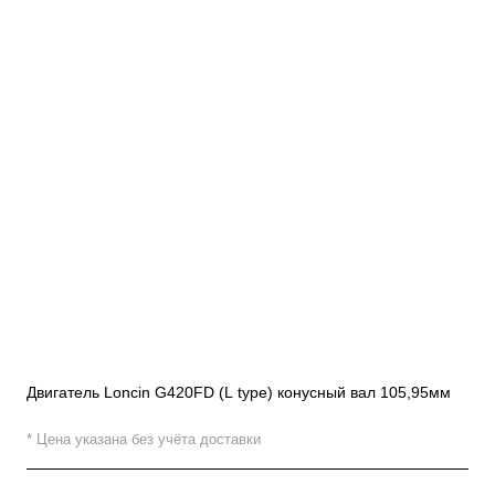
Двигатель Loncin G420FD (L type) конусный вал 105,95мм
* Цена указана без учёта доставки