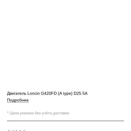
Двигатель Loncin G420FD (A type) D25 5А
Подробнее
* Цена указана без учёта доставки