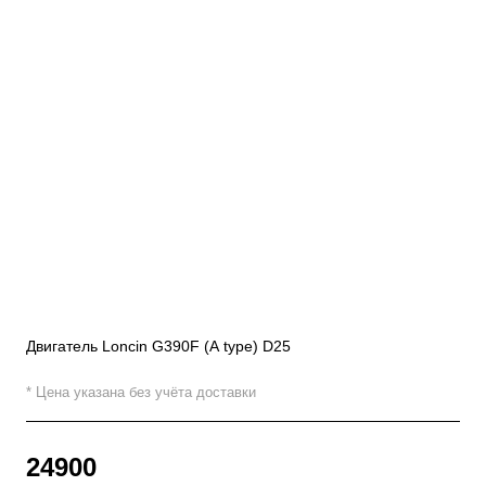
Двигатель Loncin G390F (A type) D25
* Цена указана без учёта доставки
24900