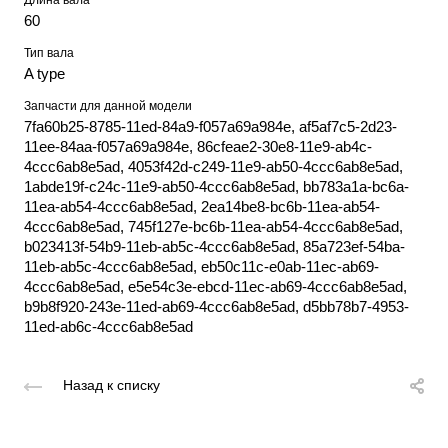
Длина вала
60
Тип вала
A type
Запчасти для данной модели
7fa60b25-8785-11ed-84a9-f057a69a984e, af5af7c5-2d23-
11ee-84aa-f057a69a984e, 86cfeae2-30e8-11e9-ab4c-
4ccc6ab8e5ad, 4053f42d-c249-11e9-ab50-4ccc6ab8e5ad,
1abde19f-c24c-11e9-ab50-4ccc6ab8e5ad, bb783a1a-bc6a-
11ea-ab54-4ccc6ab8e5ad, 2ea14be8-bc6b-11ea-ab54-
4ccc6ab8e5ad, 745f127e-bc6b-11ea-ab54-4ccc6ab8e5ad,
b023413f-54b9-11eb-ab5c-4ccc6ab8e5ad, 85a723ef-54ba-
11eb-ab5c-4ccc6ab8e5ad, eb50c11c-e0ab-11ec-ab69-
4ccc6ab8e5ad, e5e54c3e-ebcd-11ec-ab69-4ccc6ab8e5ad,
b9b8f920-243e-11ed-ab69-4ccc6ab8e5ad, d5bb78b7-4953-
11ed-ab6c-4ccc6ab8e5ad
Назад к списку