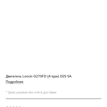
Двигатель Loncin G270FD (A type) D25 5А
Подробнее
* Цена указана без учёта доставки