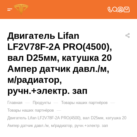
Двигатель Lifan
LF2V78F-2A PRO(4500),
вал D25мм, катушка 20
Ампер датчик давл./м,
м/радиатор,
ручн.+электр. зап
—
—
—
Главная
Продукты
Товары наших партнёров
—
Товары наших партнёров
Двигатель Lifan LF2V78F-2A PRO(4500), вал D25мм, катушка 20
Ампер датчик давл./м, м/радиатор, ручн.+электр. зап