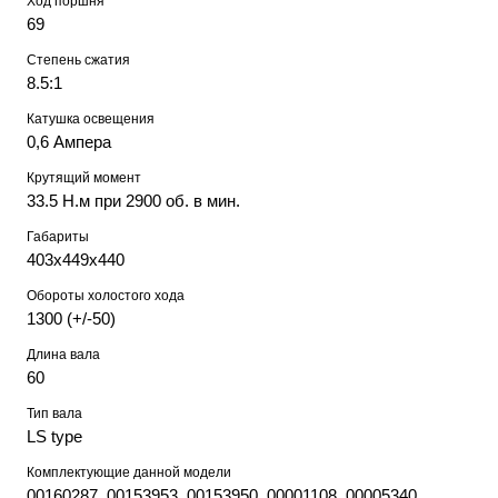
Ход поршня
69
Степень сжатия
8.5:1
Катушка освещения
0,6 Ампера
Крутящий момент
33.5 Н.м при 2900 об. в мин.
Габариты
403х449х440
Обороты холостого хода
1300 (+/-50)
Длина вала
60
Тип вала
LS type
Комплектующие данной модели
00160287, 00153953, 00153950, 00001108, 00005340,