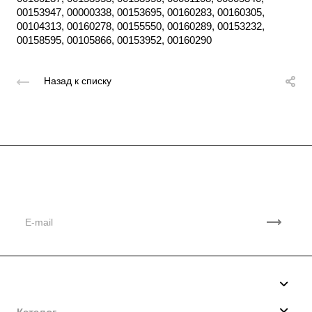
00153947, 00000338, 00153695, 00160283, 00160305,
00104313, 00160278, 00155550, 00160289, 00153232,
00158595, 00105866, 00153952, 00160290
Назад к списку
Подписывайтесь
на новости и акции
Компания
О нас