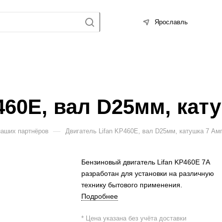
Ярославль
460E, вал D25мм, кат
—
наших партнёров
Двигатель Lifan KP460E, вал D25мм, катушка 7 Ам
Бензиновый двигатель Lifan KP460E 7А
разработан для установки на различную
технику бытового применения.
Подробнее
* Цена указана без учёта доставки