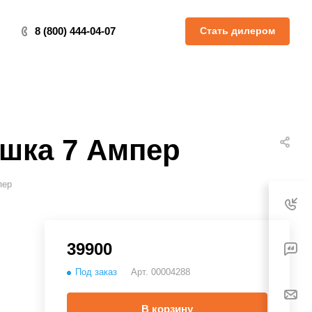
Стать дилером
8 (800) 444-04-07
ушка 7 Ампер
пер
39900
Под заказ
Арт.
00004288
В корзину