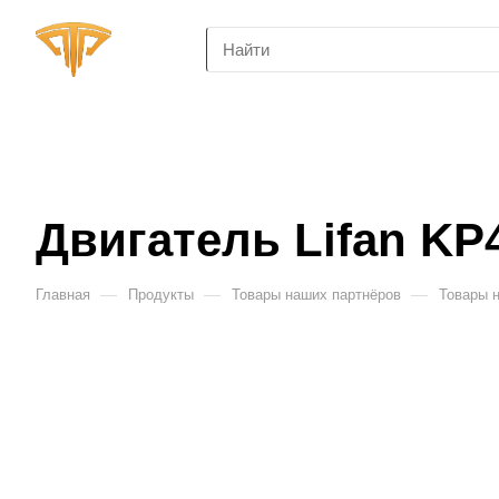
Двигатель Lifan KP
—
—
—
Главная
Продукты
Товары наших партнёров
Товары 