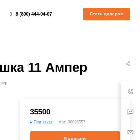
Стать дилером
8 (800) 444-04-07
ушка 11 Ампер
мпер
35500
Под заказ
Арт.
00005557
В корзину