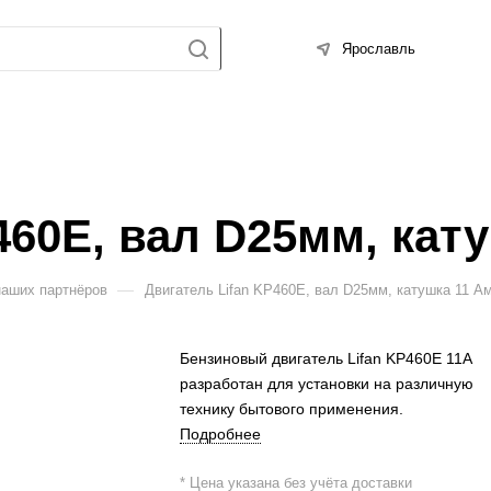
Ярославль
460E, вал D25мм, кат
—
наших партнёров
Двигатель Lifan KP460E, вал D25мм, катушка 11 А
Бензиновый двигатель Lifan KP460E 11А
разработан для установки на различную
технику бытового применения.
Подробнее
* Цена указана без учёта доставки