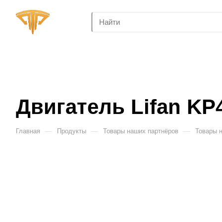
Двигатель Lifan KP
—
—
—
Главная
Продукты
Товары наших партнёров
Товары 