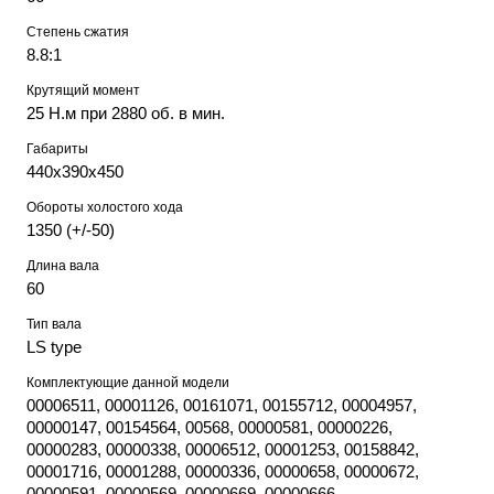
Степень сжатия
8.8:1
Крутящий момент
25 Н.м при 2880 об. в мин.
Габариты
440х390х450
Обороты холостого хода
1350 (+/-50)
Длина вала
60
Тип вала
LS type
Комплектующие данной модели
00006511, 00001126, 00161071, 00155712, 00004957,
00000147, 00154564, 00568, 00000581, 00000226,
00000283, 00000338, 00006512, 00001253, 00158842,
00001716, 00001288, 00000336, 00000658, 00000672,
00000591, 00000569, 00000669, 00000666