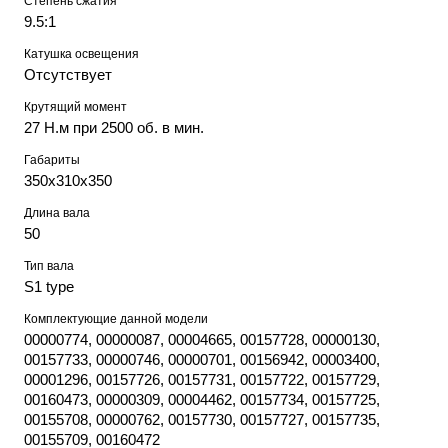
Степень сжатия
9.5:1
Катушка освещения
Отсутствует
Крутящий момент
27 Н.м при 2500 об. в мин.
Габариты
350х310х350
Длина вала
50
Тип вала
S1 type
Комплектующие данной модели
00000774, 00000087, 00004665, 00157728, 00000130,
00157733, 00000746, 00000701, 00156942, 00003400,
00001296, 00157726, 00157731, 00157722, 00157729,
00160473, 00000309, 00004462, 00157734, 00157725,
00155708, 00000762, 00157730, 00157727, 00157735,
00155709, 00160472