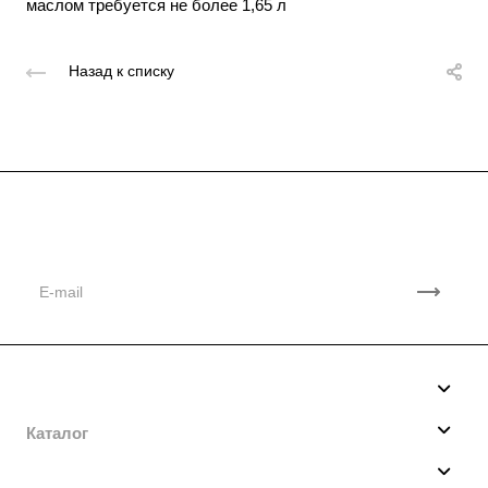
маслом требуется не более 1,65 л
Назад к списку
Подписывайтесь
на новости и акции
Компания
О нас
Каталог
Производство
Мотобуксировщики
Услуги