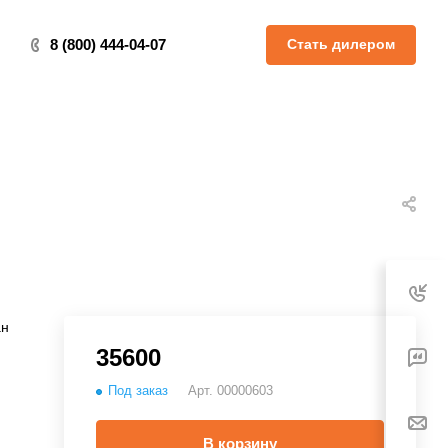
Стать дилером
8 (800) 444-04-07
ан
35600
Под заказ
Арт.
00000603
В корзину