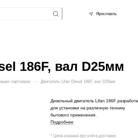
Ярославль
sel 186F, вал D25мм
—
наших партнёров
Двигатель Lifan Diesel 186F, вал D25мм
Дизельный двигатель Lifan 186F разработ
для установки на различную технику
бытового применения.
Подробнее
* Цена указана без учёта доставки