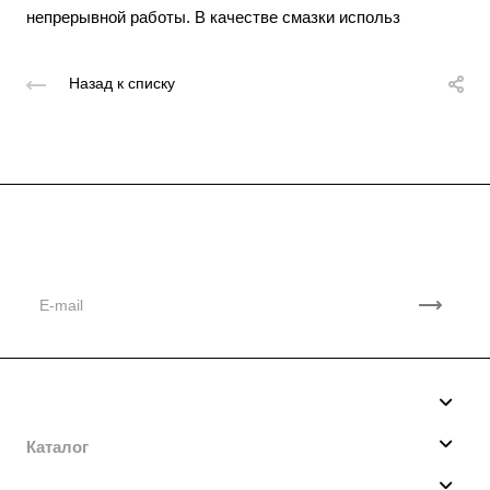
непрерывной работы. В качестве смазки использ
Назад к списку
Подписывайтесь
на новости и акции
Компания
О нас
Каталог
Производство
Мотобуксировщики
Услуги