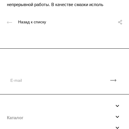
непрерывной работы. В качестве смазки исполь
Назад к списку
Подписывайтесь
на новости и акции
Компания
О нас
Каталог
Производство
Мотобуксировщики
Услуги