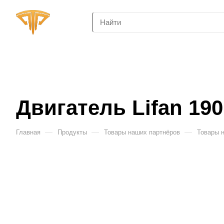
Двигатель Lifan 19
—
—
—
Главная
Продукты
Товары наших партнёров
Товары 