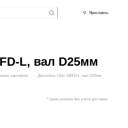
Ярославль
0FD-L, вал D25мм
—
наших партнёров
Двигатель Lifan 190FD-L, вал D25мм
* Цена указана без учёта доставки