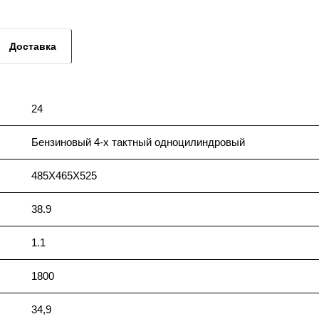
Доставка
24
Бензиновый 4-х тактный одноцилиндровый
485Х465Х525
38.9
1.1
1800
34,9