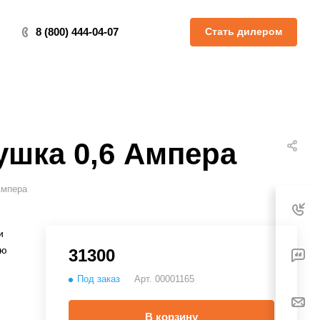
Стать дилером
8 (800) 444-04-07
ушка 0,6 Ампера
Ампера
и
ую
31300
Под заказ
Арт.
00001165
В корзину