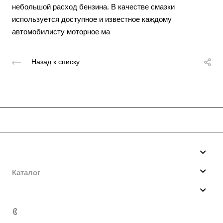
небольшой расход бензина. В качестве смазки
используется доступное и известное каждому
автомобилисту моторное ма
Назад к списку
Компания
О нас
Каталог
Производство
Мотобуксировщики
Услуги
Вакансии
Мототехника
Гибка Металла
8 (800) 444-04-07
Поставщикам
Автоприцепы