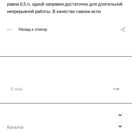
равна 6,5 л, одной заправки достаточно для длительной
непрерывной работы. В качестве смазки испо
Назад к списку
Подписывайтесь
на новости и акции
Компания
О нас
Каталог