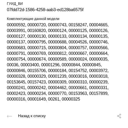
ГУИД_ВИ
07fdd72d-1586-4258-aab3-ed128ba6575f
Комплектующие данной модели
00000592, 00000720, 00000743, 00158247, 00004665,
00003991, 00160820, 00000124, 00000125, 00000126,
00000127, 00000130, 00000133, 00000134, 00000135,
00000137, 00000795, 00000688, 00004526, 00000746,
00000683, 00000715, 00000804, 00000757, 00000566,
00000791, 00000769, 00000812, 00000667, 00000664,
00000754, 00000674, 00000589, 00000024, 00000035,
00036, 00003400, 00001296, 00000844, 00000845,
00000846, 00155706, 00000184, 00154752, 00003972,
00000328, 00000329, 00001239, 00003016, 00003018,
00153645, 00157423, 00000309, 00000310, 00000239,
00000241, 00000242, 00004462, 00000661, 00000331,
00002423, 00000234, 00000770, 00153963, 00157899,
00000316, 00001649, 00261, 00000325
Назад к списку