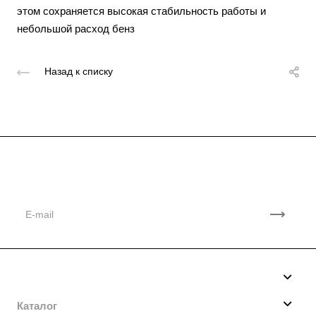
этом сохраняется высокая стабильность работы и
небольшой расход бенз
Назад к списку
Подписывайтесь
на новости и акции
Компания
О нас
Каталог