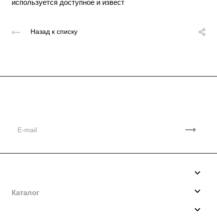
используется доступное и извест
Назад к списку
Подписывайтесь
на новости и акции
Компания
О нас
Каталог
Производство
Мотобуксировщики
Услуги