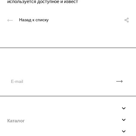
используется доступное и извест
Назад к списку
Подписывайтесь
на новости и акции
Компания
О нас
Каталог
Производство
Мотобуксировщики
Услуги