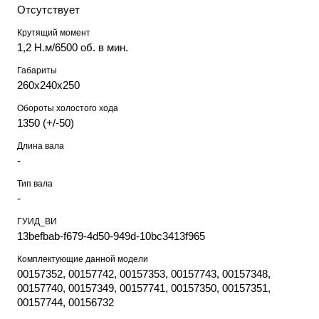
Отсутствует
Крутящий момент
1,2 Н.м/6500 об. в мин.
Габариты
260х240х250
Обороты холостого хода
1350 (+/-50)
Длина вала
-
Тип вала
-
ГУИД_ВИ
13befbab-f679-4d50-949d-10bc3413f965
Комплектующие данной модели
00157352, 00157742, 00157353, 00157743, 00157348,
00157740, 00157349, 00157741, 00157350, 00157351,
00157744, 00156732