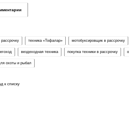
мментарии
в рассрочку
техника «Тофалар»
мотобуксировщик в рассрочку
негоход
вездеходная техника
покупка техники в рассрочку
о
для охоты и рыбал
д к списку