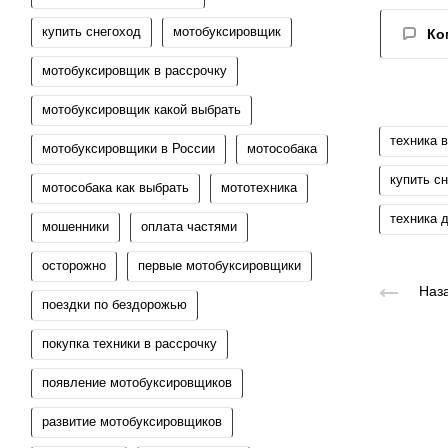
купить снегоход
мотобуксировщик
Ко
мотобуксировщик в рассрочку
мотобуксировщик какой выбрать
техника 
мотобуксировщики в России
мотособака
купить с
мотособака как выбрать
мототехника
техника 
мошенники
оплата частями
осторожно
первые мотобуксировщики
Наза
поездки по бездорожью
покупка техники в рассрочку
появление мотобуксировщиков
развитие мотобуксировщиков