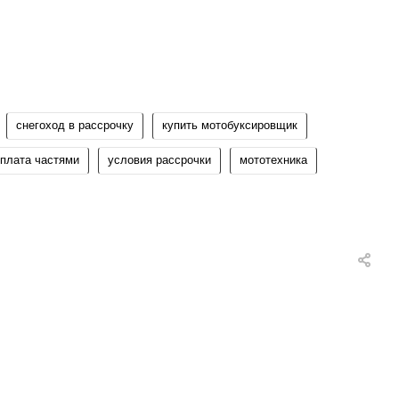
снегоход в рассрочку
купить мотобуксировщик
плата частями
условия рассрочки
мототехника