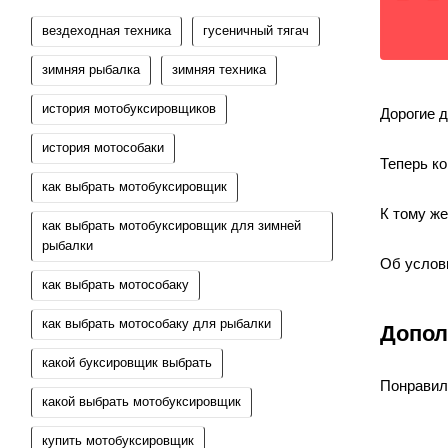
вездеходная техника
гусеничный тягач
зимняя рыбалка
зимняя техника
история мотобуксировщиков
Дорогие д
история мотособаки
Теперь к
как выбрать мотобуксировщик
К тому же
как выбрать мотобуксировщик для зимней
рыбалки
Об услови
как выбрать мотособаку
как выбрать мотособаку для рыбалки
Допол
какой буксировщик выбрать
Понравил
какой выбрать мотобуксировщик
купить мотобуксировщик