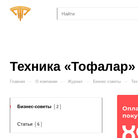
Техника «Тофалар»
—
—
—
—
Главная
О компании
Журнал
Бизнес-советы
Тех
Бизнес-советы
2
Статьи
6