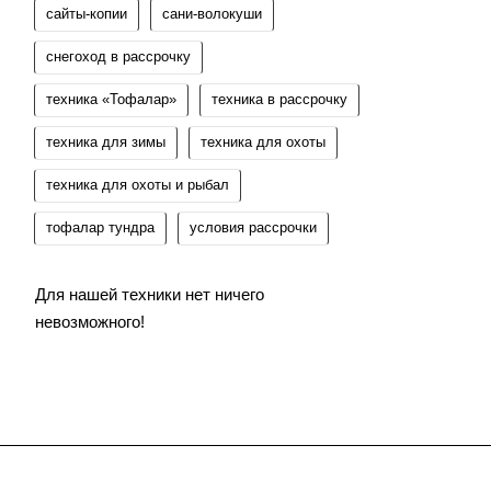
сайты-копии
сани-волокуши
снегоход в рассрочку
техника «Тофалар»
техника в рассрочку
техника для зимы
техника для охоты
техника для охоты и рыбал
тофалар тундра
условия рассрочки
Для нашей техники нет ничего
невозможного!